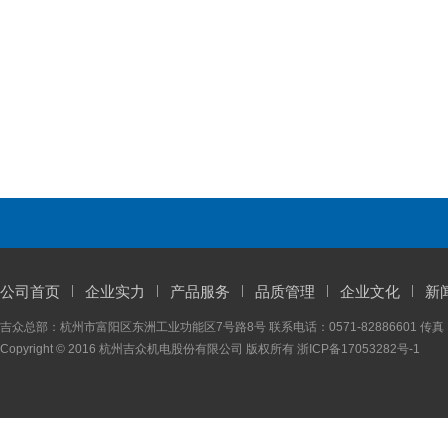
公司首页
企业实力
产品服务
品质管理
企业文化
新
吉众总部：杭州市富阳区东洲工业功能区7号路8号 联系电话：0571-82886601 传真：05
Copyright © 2016 杭州吉众机电股份有限公司 版权所有
浙ICP备17053282号-1