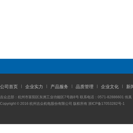
公司首页
企业实力
产品服务
品质管理
企业文化
新
吉众总部：杭州市富阳区东洲工业功能区7号路8号 联系电话：0571-82886601 传真：05
Copyright © 2016 杭州吉众机电股份有限公司 版权所有
浙ICP备17053282号-1